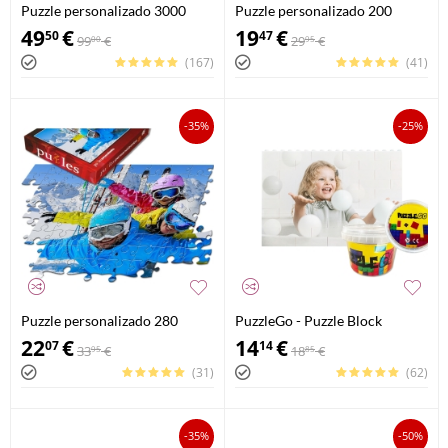
Puzzle personalizado 3000
Puzzle personalizado 200
piezas
piezas
49
€
19
€
50
47
99
€
29
€
00
95
(167)
(41)
-35%
-25%
Puzzle personalizado 280
PuzzleGo - Puzzle Block
piezas
Personalizado Compatible con
22
€
14
€
07
14
33
€
18
€
95
85
LEGO
(31)
(62)
-35%
-50%