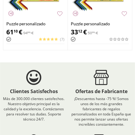
Puzzle personalizado
Puzzle personalizado
enmarcado 1000 piezas
enmarcado 100 piezas
61
€
33
€
10
12
94
€
50
€
00
95
(7)
Clientes Satisfechos
Ofertas de Fabricante
Más de 300.000 clientes satisfechos.
¡Descuentos hasta -75 %! Somos
Nuestro objetivo principal es la
unos de los más grandes
calidad y la excelencia. Contáctanos
fabricantes de regalos
para resolver tus dudas. Soporte
personalizados en toda España que
técnico 24/7.
nos permite lanzar unas ofertas
increíbles constantemente.