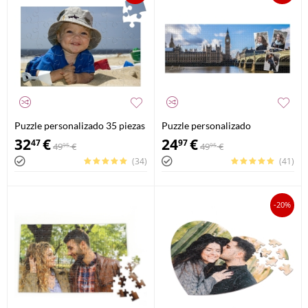
Puzzle personalizado 35 piezas
Puzzle personalizado
panoramico 1000 piezas
32
€
24
€
47
97
49
€
49
€
95
95
(34)
(41)
-20%