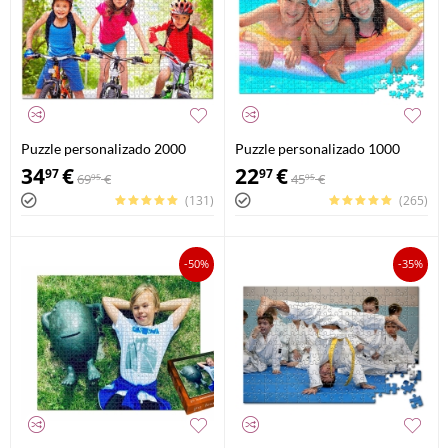
Puzzle personalizado 2000
Puzzle personalizado 1000
piezas
piezas
34
€
22
€
97
97
69
€
45
€
95
95
(131)
(265)
-50%
-35%