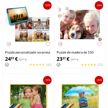
-50%
-35%
Puzzle personalizado sorpresa
Puzzle de madera de 150
500 piezas con imagen
piezas
24
€
23
€
97
37
49
€
35
€
95
95
diferente en la caja
(42)
(22)
-35%
-35%