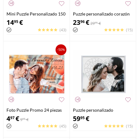
Mini Puzzle Personalizado 150
Puzzle personalizado corazón
Piezas
111 piezas
14
€
23
€
95
96
29
€
95
(43)
(15)
-50%
Foto Puzzle Promo 24 piezas
Puzzle personalizado
enmarcado corazón 111 piezas
4
€
59
€
97
95
9
€
95
(45)
(15)