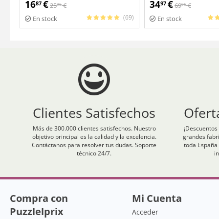
en 1
16
€
34
€
87
97
25
€
69
€
95
95
(69)
En stock
En stock
Clientes Satisfechos
Ofert
Más de 300.000 clientes satisfechos. Nuestro
¡Descuentos 
objetivo principal es la calidad y la excelencia.
grandes fabr
Contáctanos para resolver tus dudas. Soporte
toda España 
técnico 24/7.
i
Compra con
Mi Cuenta
Puzzlelprix
Acceder