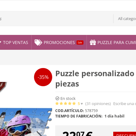
All catego
TOP VENTAS
PROMOCIONES
PUZZLE PARA CUM
Sale
Puzzle personalizado
-35%
piezas
En stock
5
(31
opiniones
)
Escribe una 
COD.ARTÍCULO:
578759
1 día habil
TIEMPO DE FABRICACIÓN:
22
€
07
DESCUEN