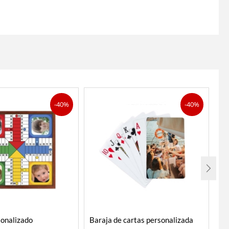
-40%
-40%
sonalizado
Baraja de cartas personalizada
Pu