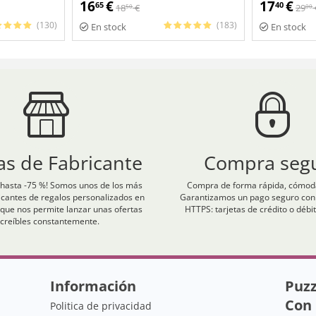
personalizadas
16
€
17
€
65
40
18
€
29
50
00
(130)
(183)
En stock
En stock
as de Fabricante
Compra seg
hasta -75 %! Somos unos de los más
Compra de forma rápida, cómoda
icantes de regalos personalizados en
Garantizamos un pago seguro con c
que nos permite lanzar unas ofertas
HTTPS: tarjetas de crédito o débit
ncreíbles constantemente.
Información
Puzz
Con 
Politica de privacidad