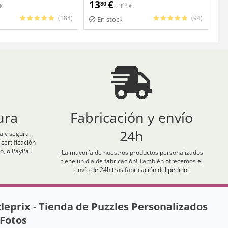
13
€
2
80
€
23
€
00
(184)
(94)
En stock
ura
Fabricación y envío
24h
 y segura.
ertificación
o, o PayPal.
¡La mayoría de nuestros productos personalizados
tiene un día de fabricación! También ofrecemos el
envío de 24h tras fabricación del pedido!
leprix - Tienda de Puzzles Personalizados
Fotos