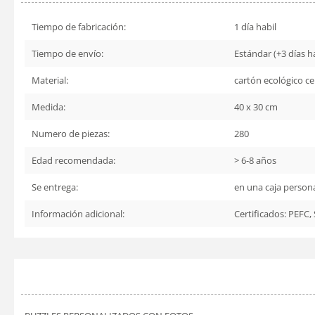
Tiempo de fabricación:
1 día habil
Tiempo de envío:
Estándar (+3 días há
Material:
cartón ecológico ce
Medida:
40 x 30 cm
Numero de piezas:
280
Edad recomendada:
> 6-8 años
Se entrega:
en una caja persona
Información adicional:
Certificados: PEFC,