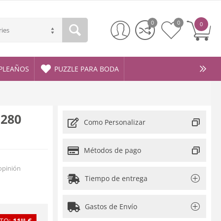
0
0
0
ries
PLEAÑOS
PUZZLE PARA BODA
 280
Como Personalizar
Métodos de pago
opinión
Tiempo de entrega
Gastos de Envío
TO:
11
€
88