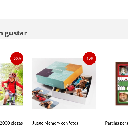
n gustar
-50%
-10%
 2000 piezas
Juego Memory con fotos
Parchís per