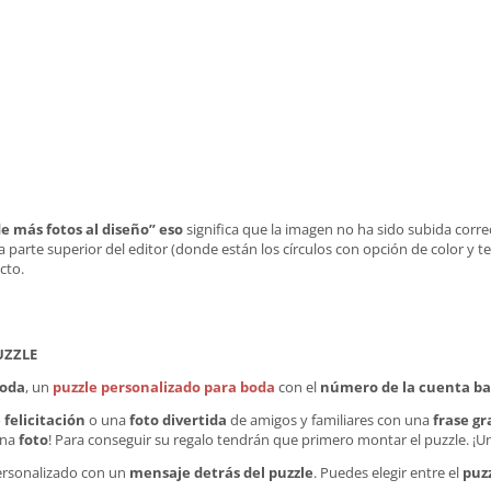
de más fotos al diseño” eso
significa que la imagen no ha sido subida corr
a parte superior del editor (donde están los círculos con opción de color y t
cto.
UZZLE
boda
, un
puzzle personalizado para boda
con el
número de la cuenta
ba
felicitación
o una
foto divertida
de amigos y familiares con una
frase gr
una
foto
! Para conseguir su regalo tendrán que primero montar el puzzle. ¡U
personalizado con un
mensaje detrás del puzzle
. Puedes elegir entre el
puz