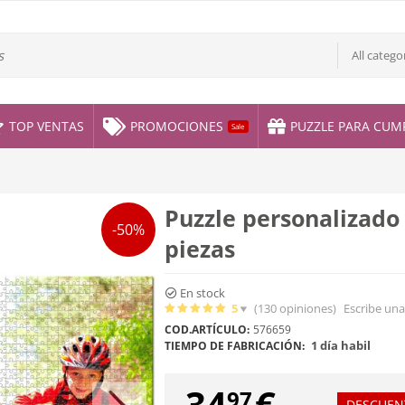
All catego
TOP VENTAS
PROMOCIONES
PUZZLE PARA CUM
Sale
Puzzle personalizado
-50%
piezas
En stock
5
(130
opiniones
)
Escribe una
COD.ARTÍCULO:
576659
1 día habil
TIEMPO DE FABRICACIÓN:
34
€
97
DESCUEN