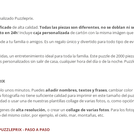
alizado Puzzleprix.
ficado
de alta calidad.
Todas las piezas son diferentes
,
no se doblan ni 
sto en 24h
! Incluye
caja personalizada
de cartón con la misma imágen que e
de a tu familia o amigos. Es un regalo único y divertido para todo tipo de e
das, un entretenimiento ideal para toda la familia. Este puzzle de 2000 pieza
 personalizados sin salir de casa, cualquier hora del día o de la noche. Puzzl
RIX
solo unos minutos. Puedes
añadir nombres, textos y frases
, cambiar color
u fotografía no tiene suficiente calidad para imprimir en este tamaño del puz
dad o usar una de nuestras plantillas collage de varias fotos, o, como opción
ágenes de
alta resolución,
o crear un
collage de varias fotos
. Para los fo
o
del mismo color, por ejemplo, el cielo, mar, montañas, etc.
UZZLEPRIX - PASO A PASO