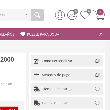
0
0
0
ries
PLEAÑOS
PUZZLE PARA BODA
 2000
Como Personalizar
Métodos de pago
 opinión
Tiempo de entrega
Gastos de Envío
TO:
34
€
98