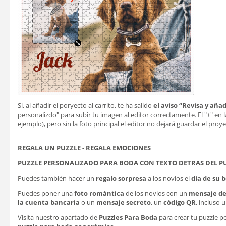
Si, al añadir el poryecto al carrito, te ha salido
el aviso “Revisa y aña
personalizdo" para subir tu imagen al editor correctamente. El "+" en l
ejemplo), pero sin la foto principal el editor no dejará guardar el proye
REGALA UN PUZZLE - REGALA EMOCIONES
PUZZLE PERSONALIZADO PARA BODA CON TEXTO DETRAS DEL P
Puedes también hacer un
regalo sorpresa
a los novios el
día de su 
Puedes poner una
foto romántica
de los novios con un
mensaje de 
la cuenta
bancaria
o un
mensaje secreto
, un
código QR
, incluso 
Visita nuestro apartado de
Puzzles Para Boda
para crear tu puzzle 