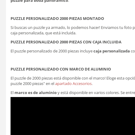
puzzle para boda panorámico
.
PUZZLE PERSONALIZADO 2000 PIEZAS MONTADO
Si buscas un puzzle ya armado, lo podemos hacer! Enviamos tu foto pu
caja personalizada, que está incluida.
PUZZLE PERSONALIZADO 2000 PIEZAS CON CAJA INCLUIDA
El puzzle personalizado de 2000 piezas incluye
caja personalizada
co
PUZZLE PERSONALIZADO CON MARCO DE ALUMINIO
El puzzle de 2000 piezas está disponible con el marco! Eloge esta o
puzzle 2000 piezas" en el
apartado Accesorios
.
El
marco es de aluminio
y está disponible en varios colores. Se entr