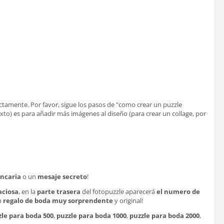
ectamente. Por favor, sigue los pasos de "como crear un puzzle
exto) es para añadir más imágenes al diseño (para crear un collage, por
ncaria
o un
mesaje secreto
!
aciosa
, en la
parte trasera
del fotopuzzle aparecerá
el numero de
n
regalo de boda muy sorprendente
y original!
zle para boda 500
,
puzzle para boda 1000
,
puzzle para boda 2000
,