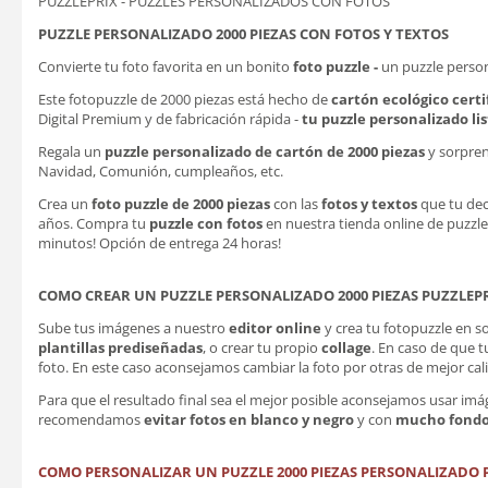
PUZZLEPRIX - PUZZLES PERSONALIZADOS CON FOTOS
PUZZLE PERSONALIZADO 2000 PIEZAS CON FOTOS Y TEXTOS
Convierte tu foto favorita en un bonito
foto puzzle -
un puzzle person
Este fotopuzzle de 2000 piezas está hecho de
cartón ecológico
certi
Digital Premium y de fabricación rápida -
tu puzzle personalizado li
Regala un
puzzle personalizado de cartón de 2000 piezas
y sorpren
Navidad, Comunión, cumpleaños, etc.
Crea un
foto puzzle de 2000 piezas
con las
fotos y textos
que tu deci
años. Compra tu
puzzle con fotos
en nuestra tienda online de puzzles
minutos! Opción de entrega 24 horas!
COMO CREAR UN PUZZLE PERSONALIZADO 2000 PIEZAS PUZZLEP
Sube tus imágenes a nuestro
editor online
y crea tu fotopuzzle en 
plantillas prediseñadas
, o crear tu propio
collage
. En caso de que t
foto. En este caso aconsejamos cambiar la foto por otras de mejor cali
Para que el resultado final sea el mejor posible aconsejamos usar im
recomendamos
evitar fotos en blanco y negro
y con
mucho fond
COMO PERSONALIZAR UN PUZZLE 2000 PIEZAS PERSONALIZADO P