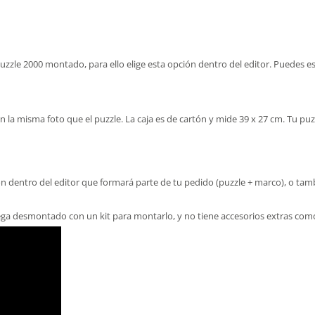
zzle 2000 montado, para ello elige esta opción dentro del editor. Puedes es
n la misma foto que el puzzle. La caja es de cartón y mide 39 x 27 cm. Tu puz
pción dentro del editor que formará parte de tu pedido (puzzle + marco), 
ega desmontado con un kit para montarlo, y no tiene accesorios extras como c