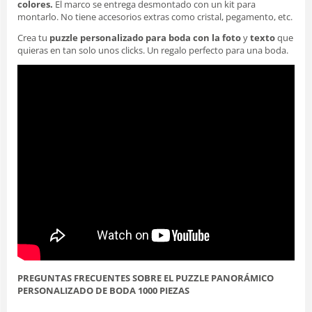
colores.
El marco se entrega desmontado con un kit para
montarlo. No tiene accesorios extras como cristal, pegamento, etc.
Crea tu
puzzle personalizado para boda con la foto
y
texto
que
quieras en tan solo unos clicks. Un regalo perfecto para una boda.
PREGUNTAS FRECUENTES SOBRE EL PUZZLE PANORÁMICO
PERSONALIZADO DE BODA 1000 PIEZAS