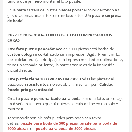
tendrá que primero montar el foto puzzle.
En la parte tarsera del puzzle puedes poner el color del fondo a tu
gusto, además añadir textos e incluso fotos! ¡Un
puzzle sorpresa
de boda!
PUZZLE PARA BODA CON FOTO Y TEXTO IMPRESO A DOS
CARAS
Este foto puzzle panorámoco
de 1000 piezas está hecho de
cartón eológico
certificado con
impresión Digital Premium. La
parte delantera (la principal) está impresa mediante sublimación, y
tiene un acabado brillante, la parte trasera es de la impresión
digital directa.
Este puzzle tiene 1000 PIEZAS UNICAS!
Todas las piezas del
puzzle son
resistentes
, no se doblan, ni se rompen.
Calidad
Puzzlelprix garantizada
!
Crea tu
puzzle personalizado para boda
con una foto, un collage,
un diseño o un texto que tú quieras. Créalo online en tan solo 5
minutos!
Tenemos disponible más puzzles para boda con texto
detrás:
puzzle para boda de 500 piezas
,
puzzle para boda de
1000 piezas
, un
puzzle para boda de 2000 piezas
.