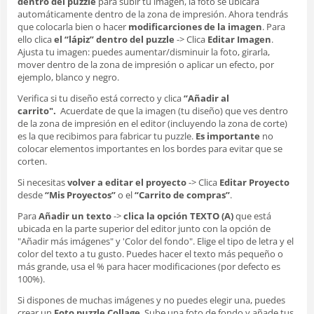
dentro del puzzle
para subir tu imagen, la foto se ubicará
automáticamente dentro de la zona de impresión. Ahora tendrás
que colocarla bien o hacer
modificarciones de la imagen
. Para
ello clica
el “lápiz” dentro del puzzle
-> Clica
Editar Imagen
.
Ajusta tu imagen: puedes aumentar/disminuir la foto, girarla,
mover dentro de la zona de impresión o aplicar un efecto, por
ejemplo, blanco y negro.
Verifica si tu diseño está correcto y clica
“Añadir al
carrito".
Acuerdate de que la imagen (tu diseño) que ves dentro
de la zona de impresión en el editor (incluyendo la zona de corte)
es la que recibimos para fabricar tu puzzle.
Es importante
no
colocar elementos importantes en los bordes para evitar que se
corten.
Si necesitas
volver a editar el proyecto
-> Clica
Editar Proyecto
desde
“Mis Proyectos”
o el
“Carrito de compras”
.
Para
Añadir un texto
->
clica la opción TEXTO (A)
que está
ubicada en la parte superior del editor junto con la opción de
"Añadir más imágenes" y 'Color del fondo". Elige el tipo de letra y el
color del texto a tu gusto. Puedes hacer el texto más pequeño o
más grande, usa el % para hacer modificaciones (por defecto es
100%).
Si dispones de muchas imágenes y no puedes elegir una, puedes
crear un
Foto puzzle Collage
. Sube una foto de fondo y añade tus