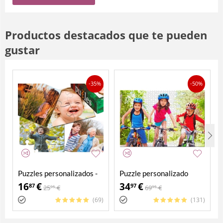
Productos destacados que te pueden
gustar
-35%
-50%
Puzzles personalizados -
Puzzle personalizado
Pack 4 en 1
2000 piezas
16
€
34
€
87
97
25
€
69
€
95
95
(69)
(131)