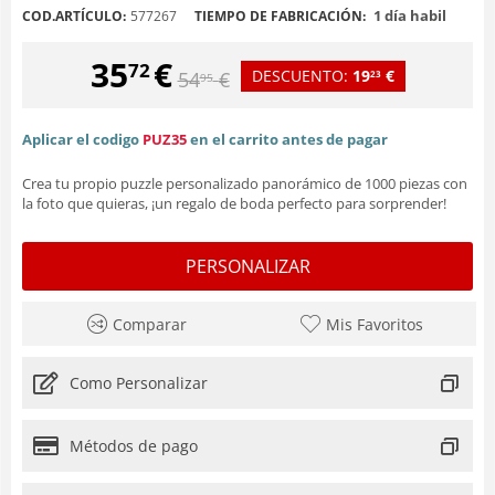
1 día habil
COD.ARTÍCULO:
577267
TIEMPO DE FABRICACIÓN:
35
€
72
DESCUENTO:
19
€
54
€
23
95
Aplicar el codigo
PUZ35
en el carrito antes de pagar
Crea tu propio puzzle personalizado panorámico de 1000 piezas con
la foto que quieras, ¡un regalo de boda perfecto para sorprender!
PERSONALIZAR
Comparar
Mis Favoritos
Como Personalizar
Métodos de pago