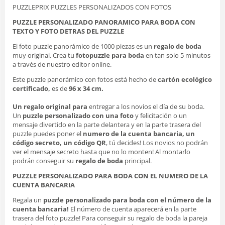
PUZZLEPRIX PUZZLES PERSONALIZADOS CON FOTOS
PUZZLE PERSONALIZADO PANORAMICO PARA BODA CON
TEXTO Y FOTO DETRAS DEL PUZZLE
El foto puzzle panorámico de 1000 piezas es un
regalo de boda
muy original. Crea tu
fotopuzzle para boda
en tan solo 5 minutos
a través de nuestro editor online.
Este puzzle panorámico con fotos está hecho de
cartón ecológico
certificado,
es de
96 x 34 cm
.
Un regalo original para
entregar a los novios el día de su boda.
Un
puzzle personalizado con una foto
y felicitación o un
mensaje divertido en la parte delantera y en la parte trasera del
puzzle puedes poner el
numero de la cuenta bancaria, un
código secreto, un código QR
, tú decides! Los novios no podrán
ver el mensaje secreto hasta que no lo monten! Al montarlo
podrán conseguir su
regalo de boda
principal.
PUZZLE PERSONALIZADO PARA BODA CON EL NUMERO DE LA
CUENTA BANCARIA
Regala un
puzzle personalizado para boda con el número de la
cuenta
bancaria!
El número de cuenta aparecerá en la parte
trasera del foto puzzle! Para conseguir su regalo de boda la pareja