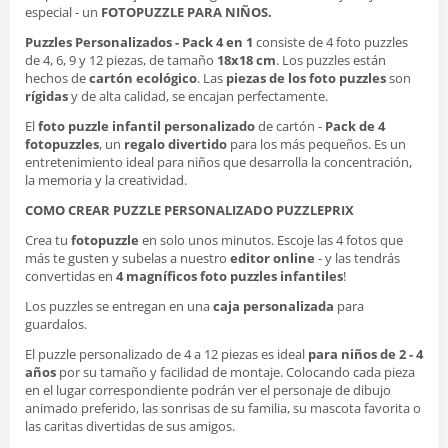
especial - un
FOTOPUZZLE PARA NIÑOS.
Puzzles Personalizados - Pack 4 en 1
consiste de 4 foto puzzles
de 4, 6, 9 y 12 piezas, de tamaño
18x18 cm
. Los puzzles están
hechos de
cartón ecológico
. Las
piezas de los foto puzzles
son
rígidas
y de alta calidad, se encajan perfectamente.
El
foto puzzle infantil personalizado
de cartón -
Pack de 4
fotopuzzles
, un
regalo divertido
para los más pequeños. Es un
entretenimiento ideal para niños que desarrolla la concentración,
la memoria y la creatividad.
COMO CREAR PUZZLE PERSONALIZADO PUZZLEPRIX
Crea tu
fotopuzzle
en solo unos minutos. Escoje las 4 fotos que
más te gusten y subelas a nuestro
editor online
- y las tendrás
convertidas en
4 magníficos foto puzzles infantiles
!
Los puzzles se entregan en una
caja personalizada
para
guardalos.
El puzzle personalizado de 4 a 12 piezas es ideal
para niños de 2 - 4
años
por su tamaño y facilidad de montaje. Colocando cada pieza
en el lugar correspondiente podrán ver el personaje de dibujo
animado preferido, las sonrisas de su familia, su mascota favorita o
las caritas divertidas de sus amigos.