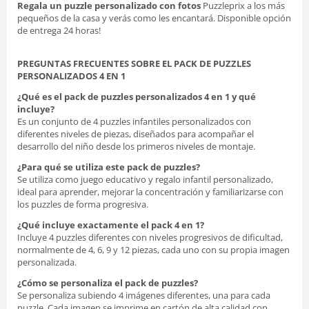
Regala un puzzle personalizado con fotos
Puzzleprix a los más
pequeños de la casa y verás como les encantará. Disponible opción
de entrega 24 horas!
PREGUNTAS FRECUENTES SOBRE EL PACK DE PUZZLES
PERSONALIZADOS 4 EN 1
¿Qué es el pack de puzzles personalizados 4 en 1 y qué
incluye?
Es un conjunto de 4 puzzles infantiles personalizados con
diferentes niveles de piezas, diseñados para acompañar el
desarrollo del niño desde los primeros niveles de montaje.
¿Para qué se utiliza este pack de puzzles?
Se utiliza como juego educativo y regalo infantil personalizado,
ideal para aprender, mejorar la concentración y familiarizarse con
los puzzles de forma progresiva.
¿Qué incluye exactamente el pack 4 en 1?
Incluye 4 puzzles diferentes con niveles progresivos de dificultad,
normalmente de 4, 6, 9 y 12 piezas, cada uno con su propia imagen
personalizada.
¿Cómo se personaliza el pack de puzzles?
Se personaliza subiendo 4 imágenes diferentes, una para cada
puzzle. Cada imagen se imprime en cartón de alta calidad con