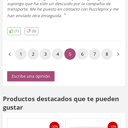
supongo que ha sido un descuido por la compañia de
transporte. Me he puesto en contacto con Puzzleprix y me
han enviado otra enseguida.
(1)
(0)
1
2
3
4
5
6
7
8
9
Escribe una opinión
Productos destacados que te pueden
gustar
-50%
-10%