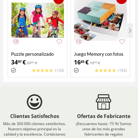
Puzzle personalizado
Juego Memory con fotos
2000 piezas
personalizadas
34
€
16
€
97
65
69
€
18
€
95
50
(130)
(183)
Clientes Satisfechos
Ofertas de Fabricante
Más de 300.000 clientes satisfechos.
¡Descuentos hasta -75 %! Somos
Nuestro objetivo principal es la
unos de los más grandes
calidad y la excelencia. Contáctanos
fabricantes de regalos