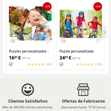
-35%
-50%
Puzzles personalizados -
Puzzle personalizado
Pack 4 en 1
2000 piezas
16
€
34
€
87
97
25
€
69
€
95
95
(69)
(130)
Clientes Satisfechos
Ofertas de Fabricante
Más de 300.000 clientes satisfechos.
¡Descuentos hasta -75 %! Somos