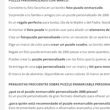
PUZZLE PERSONALIZADO CON MARCO
Convierte tu foto favorita en un bonito
foto puzzle enmarcado
.
Sorprende a tu familia o amigos con un puzzle personalizado de 2000 p
Es un
regalo perfecto
para bodas, Día de la Madre o del Padre, Navi
Al montar el
foto puzzle
lo podrán usar para añadir un
elemento de
Crea un
fotopuzzle personalizado
como un recuerdo de un evento esp
Elige un marco de color para
crear un puzzle cuadro
, un bonito el
Regala un
foto puzzle enmarcado
de 2000 piezas a tus seres queridos
Puedes crear tu
puzzle personalizado
con las fotos que tú quieras, a
Se entrega en una
caja personalizada
con un marco y
kit para mon
El marco es de aluminio, disponible en varios colores. El marco se en
PREGUNTAS FRECUENTES SOBRE PUZZLE ENMARCABLE PERSONAL
¿qué es el puzzle enmarcable personalizado 2000 piezas?
Es un puzzle personalizado de gran formato diseñado para ofrecer un
¿para quién está recomendado el puzzle enmarcable personaliz
Está recomendado para adultos o aficionados avanzados a los puzzle