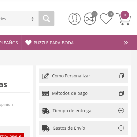
0
0
0
ries
PLEAÑOS
PUZZLE PARA BODA
Como Personalizar
as
Métodos de pago
opinión
Tiempo de entrega
Gastos de Envío
NTO:
39
€
03