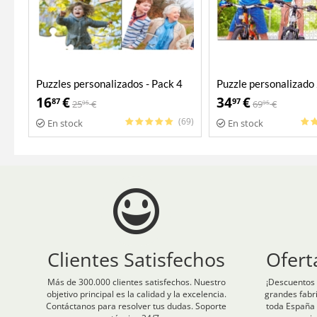
Puzzles personalizados - Pack 4
Puzzle personalizado
en 1
16
€
34
€
87
97
25
€
69
€
95
95
(69)
En stock
En stock
Clientes Satisfechos
Ofert
Más de 300.000 clientes satisfechos. Nuestro
¡Descuentos 
objetivo principal es la calidad y la excelencia.
grandes fabr
Contáctanos para resolver tus dudas. Soporte
toda España 