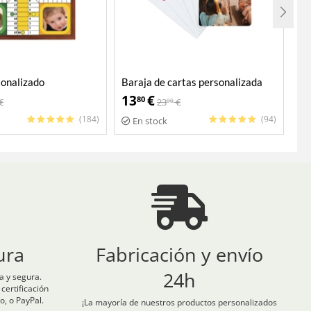
sonalizado
Baraja de cartas personalizada
Pu
13
€
2
80
€
23
€
00
(184)
(94)
En stock
ura
Fabricación y envío
24h
 y segura.
ertificación
o, o PayPal.
¡La mayoría de nuestros productos personalizados