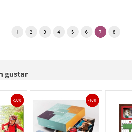
1
2
3
4
5
6
7
8
n gustar
-50%
-10%