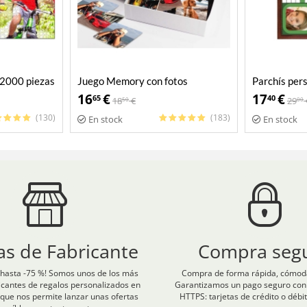
 2000 piezas
Juego Memory con fotos
Parchís per
personalizadas
16
€
17
€
65
40
18
€
29
50
00
(130)
(183)
En stock
En stock
as de Fabricante
Compra seg
hasta -75 %! Somos unos de los más
Compra de forma rápida, cómoda
icantes de regalos personalizados en
Garantizamos un pago seguro con c
que nos permite lanzar unas ofertas
HTTPS: tarjetas de crédito o débit