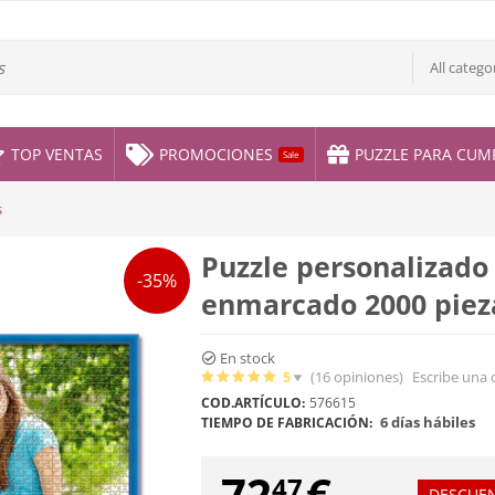
All catego
TOP VENTAS
PROMOCIONES
PUZZLE PARA CUM
Sale
s
Puzzle personalizado
-35%
enmarcado 2000 piez
En stock
5
(16
opiniones
)
Escribe una 
COD.ARTÍCULO:
576615
6 días hábiles
TIEMPO DE FABRICACIÓN:
72
€
47
DESCUE