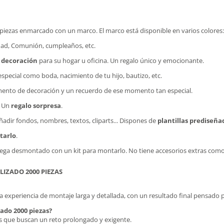
iezas enmarcado con un marco. El marco está disponible en varios colores: bl
dad, Comunión, cumpleaños, etc.
 decoración
para su hogar u oficina. Un regalo único y emocionante.
ecial como boda, nacimiento de tu hijo, bautizo, etc.
emento de decoración y un recuerdo de ese momento tan especial.
. Un
regalo sorpresa
.
ñadir fondos, nombres, textos, cliparts... Dispones de
plantillas prediseña
tarlo
.
trega desmontado con un kit para montarlo. No tiene accesorios extras como 
IZADO 2000 PIEZAS
a experiencia de montaje larga y detallada, con un resultado final pensado
ado 2000 piezas?
s que buscan un reto prolongado y exigente.