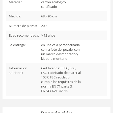
Material:
cartón ecológico
certificado
Medida:
68 x 96 cm
Numero de piezas:
2000
Edad recomendada:
> 12 años
Se entrega:
en una caja personalizada
con la foto del puzzle, con
un marco desmontado y
kit para montarlo
Información
Certificados: PEFC, SGS,
adicional:
FSC. Fabricado de material
100% FSC reciclado,
cumple los requisitos de la
norma EN 71 parte 3,
EN643, RAL UZ 56.