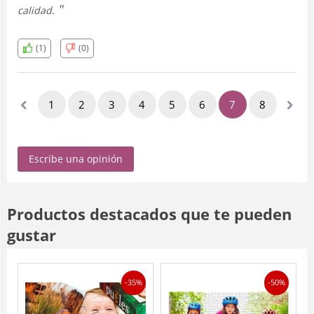
calidad.
(1)
(0)
1
2
3
4
5
6
7
8
Escribe una opinión
Productos destacados que te pueden
gustar
-35%
-50%