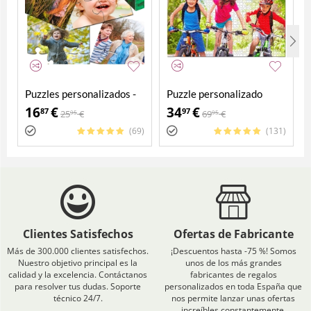
Puzzles personalizados -
Puzzle personalizado
Pack 4 en 1
2000 piezas
16
€
34
€
87
97
25
€
69
€
95
95
(69)
(131)
Clientes Satisfechos
Ofertas de Fabricante
Más de 300.000 clientes satisfechos.
¡Descuentos hasta -75 %! Somos
Nuestro objetivo principal es la
unos de los más grandes
calidad y la excelencia. Contáctanos
fabricantes de regalos
para resolver tus dudas. Soporte
personalizados en toda España que
técnico 24/7.
nos permite lanzar unas ofertas
increíbles constantemente.