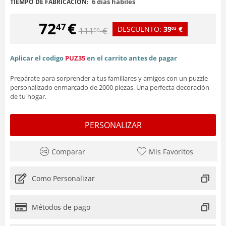
6 días hábiles
TIEMPO DE FABRICACIÓN:
72
€
47
DESCUENTO:
39
€
111
€
03
50
Aplicar el codigo
PUZ35
en el carrito antes de pagar
Prepárate para sorprender a tus familiares y amigos con un puzzle
personalizado enmarcado de 2000 piezas. Una perfecta decoración
de tu hogar.
PERSONALIZAR
Comparar
Mis Favoritos
Como Personalizar
Métodos de pago