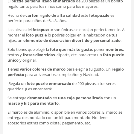
El
puzzle personalizado enmarcado
de 200 piezas es un bonito
regalo tanto para los niños como para los mayores.
Hecho de
cartón rígido de alta calidad
este
fotopuzzle
es
perfecto para niños de 6 a 8 años.
Las piezas del
fotopuzzle
son únicas, se encajan perfectamente. Al
montar el
foto puzzle
lo podrás colgar en la habitación de tus
hijos, un
elemento de decoración divertido y personalizado
.
Solo tienes que elegir la
foto que más te guste
, poner
nombres
,
textos y
frases divertidas
, cliparts, etc. para crear un
foto puzzle
único
y original.
Tienes
varios colores de marco
para elegir a tu gusto. Un
regalo
perfecto
para aniversarios, cumpleaños y Navidad.
¡Regala un
foto puzzle enmarcado
de 200 piezas a tus seres
queridos! ¡Les encantará!
Se entrega
desmontado
en
una caja personalizada
con un
marco y kit para montarlo
.
El marco es de aluminio, disponible en varios colores. El marco se
entrega desmontado con un kit para montarlo. No tiene
accesorios extras como cristal, pegamento, etc.