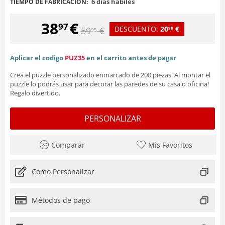
6 días hábiles
TIEMPO DE FABRICACIÓN:
38
€
97
DESCUENTO:
20
€
59
€
98
95
Aplicar el codigo
PUZ35
en el carrito antes de pagar
Crea el puzzle personalizado enmarcado de 200 piezas. Al montar el
puzzle lo podrás usar para decorar las paredes de su casa o oficina!
Regalo divertido.
PERSONALIZAR
Comparar
Mis Favoritos
Como Personalizar
Métodos de pago