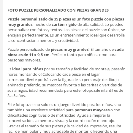
FOTO PUZZLE PERSONALIZADO CON PIEZAS GRANDES
Puzzle personalizado de 35 piezas
es un
foto puzzle con piezas
muy grandes,
hecho de
cartón rígido
de alta calidad. Lo puedes
personalizar con fotos y textos. Las piezas del puzzle son únicas, se
encajan perfectamente. Es un entretenimiento ideal que desarrolla
la concentración, memoria y creatividad.
Puzzle personalizado de
piezas muy grandes!
El tamaño de
cada
pieza es de 11 x 9,5 cm
. Perfecto tanto para niños como para
personas mayores.
Es
ideal para niños
por su tamaño y facilidad de montaje, pasarán
horas montándolo! Colocando cada pieza en el lugar
correspondiente podrán ver la figura de su personaje de dibujo
animado preferido, su mascota favorita o las caritas divertidas de
sus amigos. Edad recomendada para este fotopuzzle infantil es de
3 a 5 años.
Este fotopuzzle no solo es un juego divertido para los niños, sino
también una excelente actividad para
personas mayores
o con
dificultades cognitivas o de motricidad. Ayuda a mejorar la
concentración, la memoria visual y la coordinación mano-ojo.
Gracias al tamaño de sus piezas y la calidad de impresión, resulta
fácil de manipular y muy agradable de montar, ofreciendo una