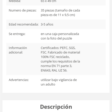
Medida:
65 x 49 cm
Numero de piezas:
35 piezas (tamaño de cada
pieza es de 11 x 9,5 cm)
Edad recomendada:
3-5 años
Se entrega:
en una caja personalizada
con la foto del puzzle
Información
Certificados: PEFC, SGS,
adicional:
FSC. Fabricado de material
100% FSC reciclado,
cumple los requisitos de la
norma EN 71 parte 3,
EN643, RAL UZ 56.
Advertencias:
utilizar bajo vigilancia de
un adulto
Descripción