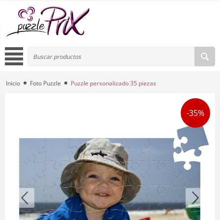
Inicio
Foto Puzzle
Puzzle personalizado 35 piezas
-35%