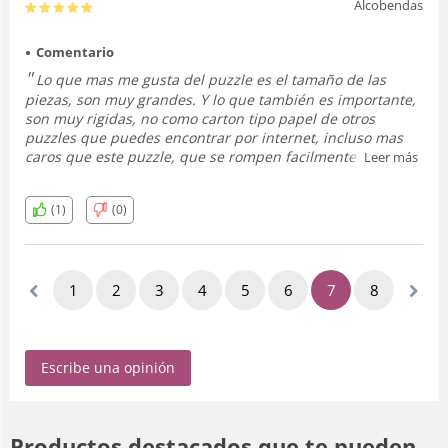
Alcobendas
Comentario
Lo que mas me gusta del puzzle es el tamaño de las
piezas, son muy grandes. Y lo que también es importante,
son muy rigidas, no como carton tipo papel de otros
puzzles que puedes encontrar por internet, incluso mas
caros que este puzzle, que se rompen facilmente.
Leer más
Este puzzle sí que durará.
La foto ha salido genial, el puzzle tiene acabado brillante.
(1)
(0)
Recomiendo este producto y esta tienda.
1
2
3
4
5
6
7
8
9
Escribe una opinión
Productos destacados que te pueden