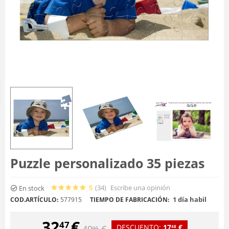
Puzzle personalizado 35 piezas
5
(34
)
Escribe una opinión
En stock
1 día habil
COD.ARTÍCULO:
577915
TIEMPO DE FABRICACIÓN:
32
€
47
DESCUENTO:
17
€
49
€
48
95