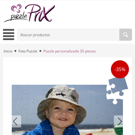
Inicio
Foto Puzzle
Puzzle personalizado 35 piezas
-35%