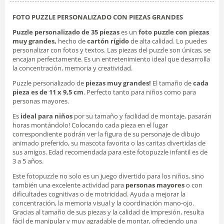
FOTO PUZZLE PERSONALIZADO CON PIEZAS GRANDES
Puzzle personalizado de 35 piezas
es un
foto puzzle con piezas
muy grandes,
hecho de
cartón rígido
de alta calidad. Lo puedes
personalizar con fotos y textos. Las piezas del puzzle son únicas, se
encajan perfectamente. Es un entretenimiento ideal que desarrolla
la concentración, memoria y creatividad.
Puzzle personalizado de
piezas muy grandes!
El tamaño de
cada
pieza es de 11 x 9,5 cm
. Perfecto tanto para niños como para
personas mayores.
Es
ideal para niños
por su tamaño y facilidad de montaje, pasarán
horas montándolo! Colocando cada pieza en el lugar
correspondiente podrán ver la figura de su personaje de dibujo
animado preferido, su mascota favorita o las caritas divertidas de
sus amigos. Edad recomendada para este fotopuzzle infantil es de
3 a 5 años.
Este fotopuzzle no solo es un juego divertido para los niños, sino
también una excelente actividad para
personas mayores
o con
dificultades cognitivas o de motricidad. Ayuda a mejorar la
concentración, la memoria visual y la coordinación mano-ojo.
Gracias al tamaño de sus piezas y la calidad de impresión, resulta
fácil de manipular y muy agradable de montar, ofreciendo una