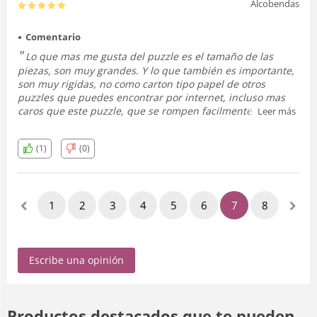
Alcobendas
Comentario
Lo que mas me gusta del puzzle es el tamaño de las
piezas, son muy grandes. Y lo que también es importante,
son muy rigidas, no como carton tipo papel de otros
puzzles que puedes encontrar por internet, incluso mas
caros que este puzzle, que se rompen facilmente.
Leer más
Este puzzle sí que durará.
La foto ha salido genial, el puzzle tiene acabado brillante.
(1)
(0)
Recomiendo este producto y esta tienda.
1
2
3
4
5
6
7
8
9
Escribe una opinión
Productos destacados que te pueden