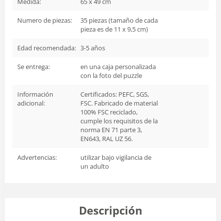
Medida:
65 x 49 cm
Numero de piezas:
35 piezas (tamaño de cada
pieza es de 11 x 9,5 cm)
Edad recomendada:
3-5 años
Se entrega:
en una caja personalizada
con la foto del puzzle
Información
Certificados: PEFC, SGS,
adicional:
FSC. Fabricado de material
100% FSC reciclado,
cumple los requisitos de la
norma EN 71 parte 3,
EN643, RAL UZ 56.
Advertencias:
utilizar bajo vigilancia de
un adulto
Descripción