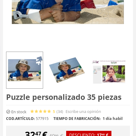
Puzzle personalizado 35 piezas
5
(34
)
Escribe una opinión
En stock
1 día habil
COD.ARTÍCULO:
577915
TIEMPO DE FABRICACIÓN:
32
€
47
DESCUENTO:
17
€
49
€
48
95