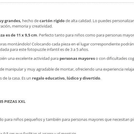
uy grandes,
hecho de
cartón rígido
de alta calidad. Lo puedes personalizar
ración, memoria y creatividad.
za es de 11 x 9,5 cm
. Perfecto tanto para niños como para personas mayor
ras montándolo! Colocando cada pieza en el lugar correspondiente podrán v
ada para este fotopuzzle infantil es de 3 a 5 años.
mbién una excelente actividad para
personas mayores
o con dificultades co
cil de manipular y muy agradable de montar, ofreciendo una experiencia relaj
 de la casa. Es un
regalo educativo, lúdico y divertido
.
5 PIEZAS XXL
ñado para niños pequeños y también para personas mayores que necesitan pie
9,5 cm que facilitan el agarre y el montaje.