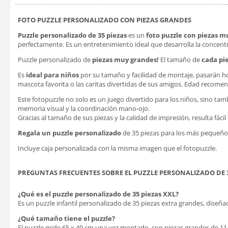
FOTO PUZZLE PERSONALIZADO CON PIEZAS GRANDES
Puzzle personalizado de 35 piezas
es un
foto puzzle con piezas m
perfectamente. Es un entretenimiento ideal que desarrolla la concent
Puzzle personalizado de
piezas muy grandes!
El tamaño de
cada pie
Es
ideal para niños
por su tamaño y facilidad de montaje, pasarán ho
mascota favorita o las caritas divertidas de sus amigos. Edad recomend
Este fotopuzzle no solo es un juego divertido para los niños, sino ta
memoria visual y la coordinación mano-ojo.
Gracias al tamaño de sus piezas y la calidad de impresión, resulta fá
Regala un puzzle personalizado
de 35 piezas para los más pequeños
Incluye caja personalizada con la misma imagen que el fotopuzzle.
PREGUNTAS FRECUENTES SOBRE EL PUZZLE PERSONALIZADO DE 3
¿Qué es el puzzle personalizado de 35 piezas XXL?
Es un puzzle infantil personalizado de 35 piezas extra grandes, dise
¿Qué tamaño tiene el puzzle?
El puzzle mide 65 x 49 cm una vez montado, con piezas grandes de 11 x 