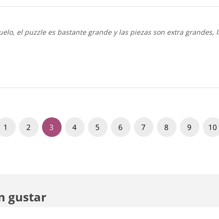
lo, el puzzle es bastante grande y las piezas son extra grandes, la 
1
2
3
4
5
6
7
8
9
10
n gustar