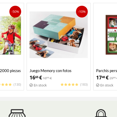
-50%
-10%
 2000 piezas
Juego Memory con fotos
Parchís per
personalizadas
16
€
17
€
65
40
18
€
29
50
00
(130)
(183)
En stock
En stock