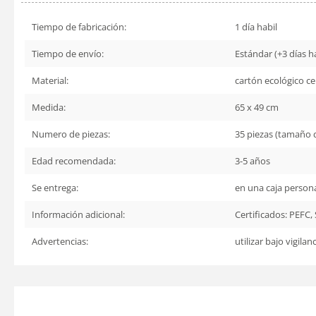
Tiempo de fabricación:
1 día habil
Tiempo de envío:
Estándar (+3 días há
Material:
cartón ecológico ce
Medida:
65 x 49 cm
Numero de piezas:
35 piezas (tamaño d
Edad recomendada:
3-5 años
Se entrega:
en una caja persona
Información adicional:
Certificados: PEFC,
Advertencias:
utilizar bajo vigila