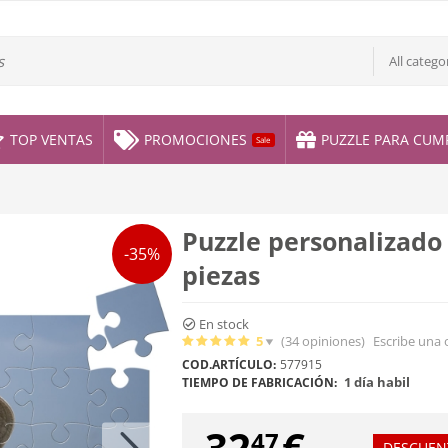
All catego
TOP VENTAS
PROMOCIONES
PUZZLE PARA CUM
Sale
Puzzle personalizado
-35%
piezas
En stock
5
(34
opiniones
)
Escribe una 
COD.ARTÍCULO:
577915
1 día habil
TIEMPO DE FABRICACIÓN:
32
€
47
DESCUEN