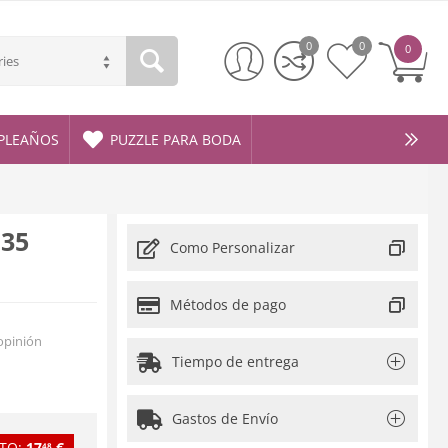
0
0
0
ries
PLEAÑOS
PUZZLE PARA BODA
 35
Como Personalizar
Métodos de pago
opinión
Tiempo de entrega
Gastos de Envío
TO:
17
€
48