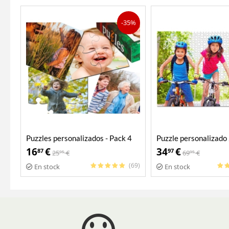
-35%
Puzzles personalizados - Pack 4
Puzzle personalizado
en 1
16
€
34
€
87
97
25
€
69
€
95
95
(69)
En stock
En stock