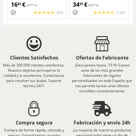
Pack 4 en 1
2000 piezas
16
€
34
€
87
97
25
€
69
€
95
95
(69)
(130)
Clientes Satisfechos
Ofertas de Fabricante
Más de 300.000 clientes satisfechos.
¡Descuentos hasta -75 %! Somos
Nuestro objetivo principal es la
unos de los más grandes
calidad y la excelencia. Contáctanos
fabricantes de regalos
para resolver tus dudas. Soporte
personalizados en toda España que
técnico 24/7.
nos permite lanzar unas ofertas
increíbles constantemente.
Compra segura
Fabricación y envío 24h
Compra de forma rápida, cómoda y
¡La mayoría de nuestros productos
segura. Garantizamos un pago
personalizados tiene un día de