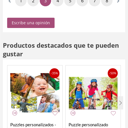
1
2
3
4
5
6
7
8
9
Escribe una opinión
Productos destacados que te pueden
gustar
-35%
-50%
Puzzles personalizados -
Puzzle personalizado