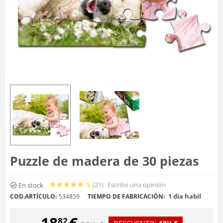
Puzzle de madera de 30 piezas
5
(21
)
Escribe una opinión
En stock
1 día habil
COD.ARTÍCULO:
534859
TIEMPO DE FABRICACIÓN:
18
€
82
13