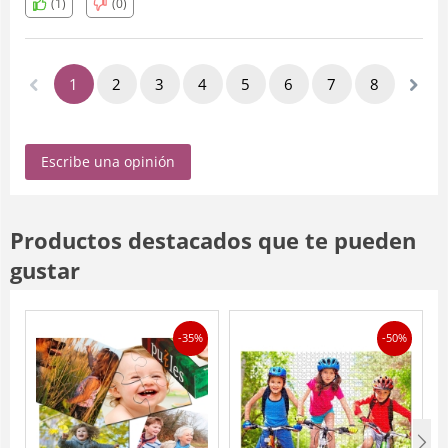
(1)
(0)
1
2
3
4
5
6
7
8
Escribe una opinión
Productos destacados que te pueden
gustar
-35%
-50%