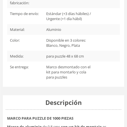
fabricación:
Tiempo de envío:
Estándar (+3 días hábiles) /
Urgente (+1 día hábil)
Material:
Aluminio
Color:
Disponible en 3 colores:
Blanco, Negro, Plata
Medida:
para puzzle 48 x 68 cm
Se entrega:
Marco desmontado con el
kit para montarlo y cola
para puzzles
Descripción
MARCO PARA PUZZLE DE 1000 PIEZAS
Marco de aluminio
de 0,8 cms
con un kit de montaje
es