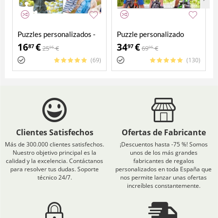
Puzzles personalizados -
Puzzle personalizado
Pack 4 en 1
2000 piezas
16
€
34
€
87
97
25
€
69
€
95
95
(69)
(130)
Clientes Satisfechos
Ofertas de Fabricante
Más de 300.000 clientes satisfechos.
¡Descuentos hasta -75 %! Somos
Nuestro objetivo principal es la
unos de los más grandes
calidad y la excelencia. Contáctanos
fabricantes de regalos
para resolver tus dudas. Soporte
personalizados en toda España que
técnico 24/7.
nos permite lanzar unas ofertas
increíbles constantemente.