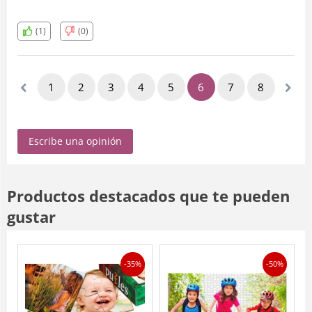
(1)
(0)
1
2
3
4
5
6
7
8
Escribe una opinión
Productos destacados que te pueden
gustar
-35%
-50%