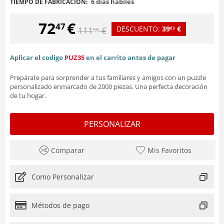
6 días hábiles
TIEMPO DE FABRICACIÓN:
72
€
47
DESCUENTO:
39
€
111
€
03
50
Aplicar el codigo
PUZ35
en el carrito antes de pagar
Prepárate para sorprender a tus familiares y amigos con un puzzle
personalizado enmarcado de 2000 piezas. Una perfecta decoración
de tu hogar.
PERSONALIZAR
Comparar
Mis Favoritos
Como Personalizar
Métodos de pago