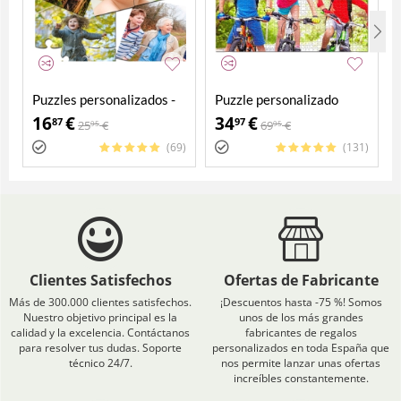
Puzzles personalizados -
Puzzle personalizado
Pack 4 en 1
2000 piezas
16
€
34
€
87
97
25
€
69
€
95
95
(69)
(131)
Clientes Satisfechos
Ofertas de Fabricante
Más de 300.000 clientes satisfechos.
¡Descuentos hasta -75 %! Somos
Nuestro objetivo principal es la
unos de los más grandes
calidad y la excelencia. Contáctanos
fabricantes de regalos
para resolver tus dudas. Soporte
personalizados en toda España que
técnico 24/7.
nos permite lanzar unas ofertas
increíbles constantemente.