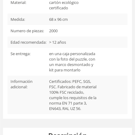
Material:
cartón ecológico
certificado
Medida:
68 x 96 cm
Numero de piezas:
2000
Edad recomendada:
> 12 años
Se entrega:
en una caja personalizada
con la foto del puzzle, con
un marco desmontado y
kit para montarlo
Información
Certificados: PEFC, SGS,
adicional:
FSC. Fabricado de material
100% FSC reciclado,
cumple los requisitos de la
norma EN 71 parte 3,
EN643, RAL UZ 56.