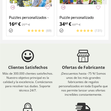
Puzzles personalizados -
Puzzle personalizado
Pack 4 en 1
2000 piezas
16
€
34
€
87
97
25
€
69
€
95
95
(69)
(131)
Clientes Satisfechos
Ofertas de Fabricante
Más de 300.000 clientes satisfechos.
¡Descuentos hasta -75 %! Somos
Nuestro objetivo principal es la
unos de los más grandes
calidad y la excelencia. Contáctanos
fabricantes de regalos
para resolver tus dudas. Soporte
personalizados en toda España que
técnico 24/7.
nos permite lanzar unas ofertas
increíbles constantemente.