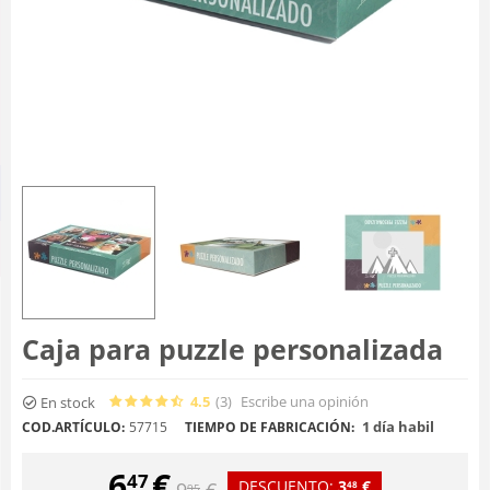
Caja para puzzle personalizada
4.5
(3
)
Escribe una opinión
En stock
1 día habil
COD.ARTÍCULO:
57715
TIEMPO DE FABRICACIÓN:
6
€
47
DESCUENTO:
3
€
9
€
48
95