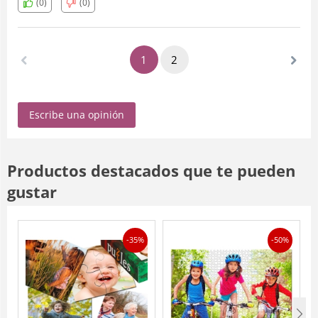
(0)
(0)
1
2
Escribe una opinión
Productos destacados que te pueden
gustar
-35%
-50%