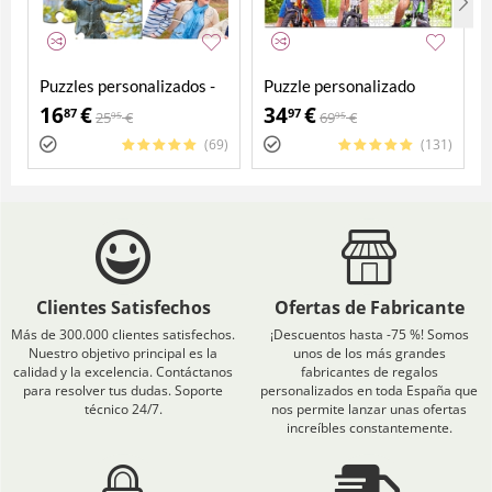
Puzzles personalizados -
Puzzle personalizado
Pack 4 en 1
2000 piezas
16
€
34
€
87
97
25
€
69
€
95
95
(69)
(131)
Clientes Satisfechos
Ofertas de Fabricante
Más de 300.000 clientes satisfechos.
¡Descuentos hasta -75 %! Somos
Nuestro objetivo principal es la
unos de los más grandes
calidad y la excelencia. Contáctanos
fabricantes de regalos
para resolver tus dudas. Soporte
personalizados en toda España que
técnico 24/7.
nos permite lanzar unas ofertas
increíbles constantemente.