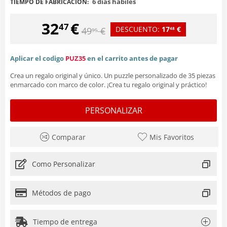
6 días hábiles
TIEMPO DE FABRICACIÓN:
32
€
47
DESCUENTO:
17
€
49
€
48
95
Aplicar el codigo
PUZ35
en el carrito antes de pagar
Crea un regalo original y único. Un puzzle personalizado de 35 piezas
enmarcado con marco de color. ¡Crea tu regalo original y práctico!
PERSONALIZAR
Comparar
Mis Favoritos
Como Personalizar
Métodos de pago
Tiempo de entrega