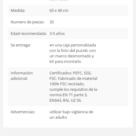
Medida:
65 x 49 cm
Numero de piezas:
35
Edad recomendada:
3-5 años
Se entrega:
en una caja personalizada
con la foto del puzzle, con
un marco desmontado y
kit para montarlo
Información
Certificados: PEFC, SGS,
adicional:
FSC. Fabricado de material
100% FSC reciclado,
cumple los requisitos de la
norma EN 71 parte 3,
EN643, RAL UZ 56.
Advertencias:
utilizar bajo vigilancia de
un adulto