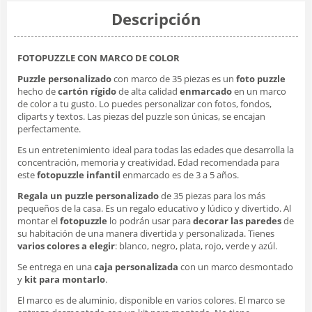
Descripción
FOTOPUZZLE CON MARCO DE COLOR
Puzzle personalizado
con marco de 35 piezas es un
foto puzzle
hecho de
cartón rígido
de alta calidad
enmarcado
en un marco
de color a tu gusto. Lo puedes personalizar con fotos, fondos,
cliparts y textos. Las piezas del puzzle son únicas, se encajan
perfectamente.
Es un entretenimiento ideal para todas las edades que desarrolla la
concentración, memoria y creatividad. Edad recomendada para
este
fotopuzzle infantil
enmarcado es de 3 a 5 años.
Regala un puzzle personalizado
de 35 piezas para los más
pequeños de la casa. Es un regalo educativo y lúdico y divertido. Al
montar el
fotopuzzle
lo podrán usar para
decorar las paredes
de
su habitación de una manera divertida y personalizada. Tienes
varios colores a elegir
: blanco, negro, plata, rojo, verde y azúl.
Se entrega en una
caja personalizada
con un marco desmontado
y
kit para montarlo
.
El marco es de aluminio, disponible en varios colores. El marco se