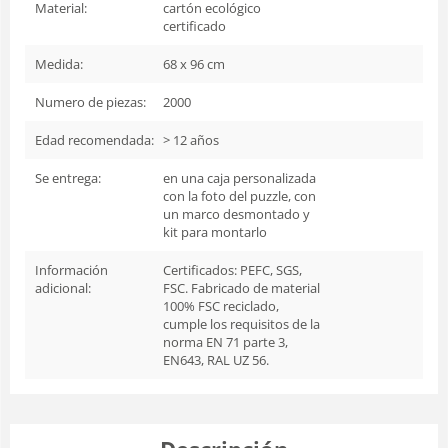
Material:
cartón ecológico
certificado
Medida:
68 x 96 cm
Numero de piezas:
2000
Edad recomendada:
> 12 años
Se entrega:
en una caja personalizada
con la foto del puzzle, con
un marco desmontado y
kit para montarlo
Información
Certificados: PEFC, SGS,
adicional:
FSC. Fabricado de material
100% FSC reciclado,
cumple los requisitos de la
norma EN 71 parte 3,
EN643, RAL UZ 56.