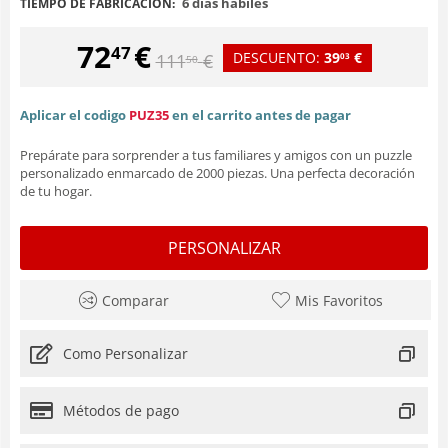
6 días hábiles
TIEMPO DE FABRICACIÓN:
72
€
47
DESCUENTO:
39
€
111
€
03
50
Aplicar el codigo
PUZ35
en el carrito antes de pagar
Prepárate para sorprender a tus familiares y amigos con un puzzle
personalizado enmarcado de 2000 piezas. Una perfecta decoración
de tu hogar.
PERSONALIZAR
Comparar
Mis Favoritos
Como Personalizar
Métodos de pago