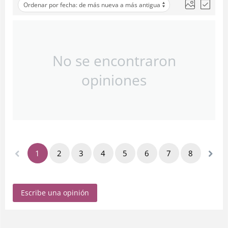
Ordenar por fecha: de más nueva a más antigua
No se encontraron
opiniones
1
2
3
4
5
6
7
8
Escribe una opinión