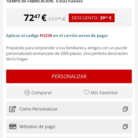
6 días hábiles
TIEMPO DE FABRICACIÓN:
72
€
47
DESCUENTO:
39
€
111
€
03
50
Aplicar el codigo
PUZ35
en el carrito antes de pagar
Prepárate para sorprender a tus familiares y amigos con un puzzle
personalizado enmarcado de 2000 piezas. Una perfecta decoración
de tu hogar.
PERSONALIZAR
Comparar
Mis Favoritos
Como Personalizar
Métodos de pago