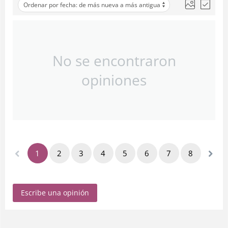
Ordenar por fecha: de más nueva a más antigua
No se encontraron
opiniones
1
2
3
4
5
6
7
8
Escribe una opinión