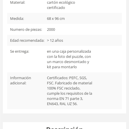
Material:
cartón ecológico
certificado
Medida:
68 x 96 cm
Numero de piezas:
2000
Edad recomendada:
> 12 años
Se entrega:
en una caja personalizada
con la foto del puzzle, con
un marco desmontado y
kit para montarlo
Información
Certificados: PEFC, SGS,
adicional:
FSC. Fabricado de material
100% FSC reciclado,
cumple los requisitos de la
norma EN 71 parte 3,
EN643, RAL UZ 56.