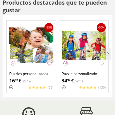
Productos destacados que te pueden
gustar
-35%
-50%
Puzzles personalizados -
Puzzle personalizado
Pack 4 en 1
2000 piezas
16
€
34
€
87
97
25
€
69
€
95
95
(69)
(130)