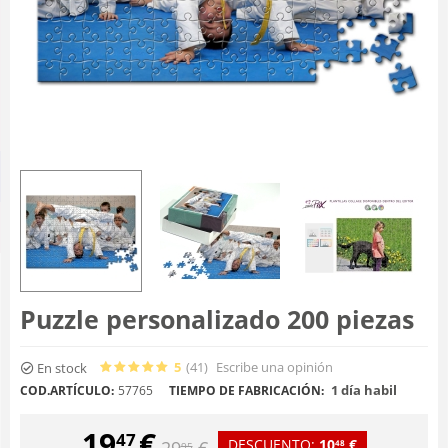
Puzzle personalizado 200 piezas
5
(41
)
Escribe una opinión
En stock
1 día habil
COD.ARTÍCULO:
57765
TIEMPO DE FABRICACIÓN:
19
€
47
DESCUENTO:
10
€
29
€
48
95