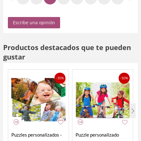
Escribe una opinión
Productos destacados que te pueden
gustar
-35%
-50%
Puzzles personalizados -
Puzzle personalizado
Pack 4 en 1
2000 piezas