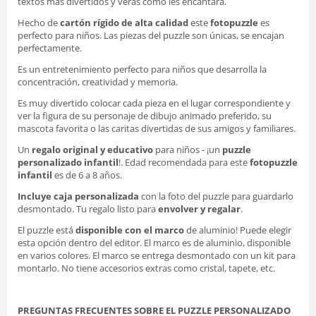
textos más divertidos y verás como les encantará.
Hecho de
cartón rígido de alta calidad
este
fotopuzzle
es
perfecto para niños. Las piezas del puzzle son únicas, se encajan
perfectamente.
Es un entretenimiento perfecto para niños que desarrolla la
concentración, creatividad y memoria.
Es muy divertido colocar cada pieza en el lugar correspondiente y
ver la figura de su personaje de dibujo animado preferido, su
mascota favorita o las caritas divertidas de sus amigos y familiares.
Un
regalo original y educativo
para niños - ¡un
puzzle
personalizado infantil
!. Edad recomendada para este
fotopuzzle
infantil
es de 6 a 8 años.
Incluye caja personalizada
con la foto del puzzle para guardarlo
desmontado. Tu regalo listo para
envolver y regalar
.
El puzzle está
disponible con el marco
de aluminio! Puede elegir
esta opción dentro del editor. El marco es de aluminio, disponible
en varios colores. El marco se entrega desmontado con un kit para
montarlo. No tiene accesorios extras como cristal, tapete, etc.
PREGUNTAS FRECUENTES SOBRE EL PUZZLE PERSONALIZADO