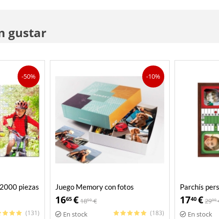
n gustar
-50%
-10%
 2000 piezas
Juego Memory con fotos
Parchís per
personalizadas
16
€
17
€
65
40
18
€
29
50
00
(131)
(183)
En stock
En stock