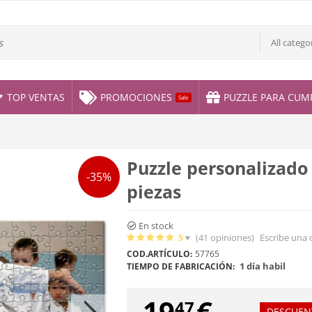
All catego
TOP VENTAS
PROMOCIONES
PUZZLE PARA CUM
Sale
Puzzle personalizado
-35%
piezas
En stock
5
(41
opiniones
)
Escribe una 
COD.ARTÍCULO:
57765
1 día habil
TIEMPO DE FABRICACIÓN:
19
€
47
DESCUEN