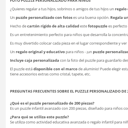
FOTO PUZZLE PERSONALIZADO PARA NIÑOS
¿Quieres regalar a tus hijos, sobrinos o amigos de tus hijos un
regalo 
Un
puzzle personalizado con fotos
es una buena opción.
Regala un
Hecho de
cartón rígido de alta calidad
este
fotopuzzle
es perfecto 
Es un entretenimiento perfecto para niños que desarrolla la concentr
Es muy divertido colocar cada pieza en el lugar correspondiente y ver 
Un
regalo original y educativo
para niños - ¡un
puzzle personalizad
Incluye caja personalizada
con la foto del puzzle para guardarlo de
El puzzle está
disponible con el marco
de aluminio! Puede elegir est
tiene accesorios extras como cristal, tapete, etc.
PREGUNTAS FRECUENTES SOBRE EL PUZZLE PERSONALIZADO DE 2
¿Qué es el puzzle personalizado de 200 piezas?
Es un puzzle infantil avanzado con 200 piezas, diseñado para niños co
¿Para qué se utiliza este puzzle?
Se utiliza como actividad educativa avanzada o regalo infantil para ni