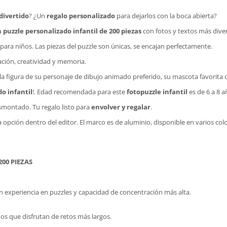
divertido
? ¿Un
regalo personalizado
para dejarlos con la boca abierta?
 puzzle personalizado infantil de 200 piezas
con fotos y textos más diver
para niños. Las piezas del puzzle son únicas, se encajan perfectamente.
ación, creatividad y memoria.
la figura de su personaje de dibujo animado preferido, su mascota favorita o 
o infantil
!. Edad recomendada para este
fotopuzzle infantil
es de 6 a 8 a
smontado. Tu regalo listo para
envolver y regalar
.
a opción dentro del editor. El marco es de aluminio, disponible en varios c
00 PIEZAS
n experiencia en puzzles y capacidad de concentración más alta.
ños que disfrutan de retos más largos.