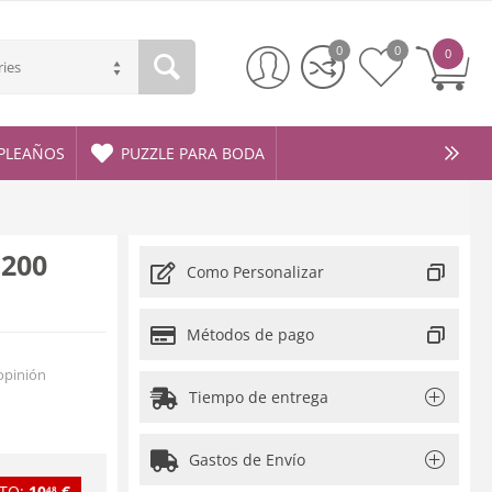
0
0
0
ries
PLEAÑOS
PUZZLE PARA BODA
 200
Como Personalizar
Métodos de pago
opinión
Tiempo de entrega
Gastos de Envío
TO:
10
€
48