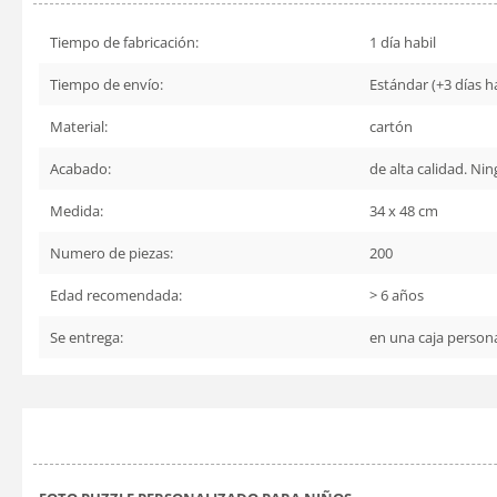
Tiempo de fabricación:
1 día habil
Tiempo de envío:
Estándar (+3 días há
Material:
cartón
Acabado:
de alta calidad. Ni
Medida:
34 x 48 cm
Numero de piezas:
200
Edad recomendada:
> 6 años
Se entrega:
en una caja persona