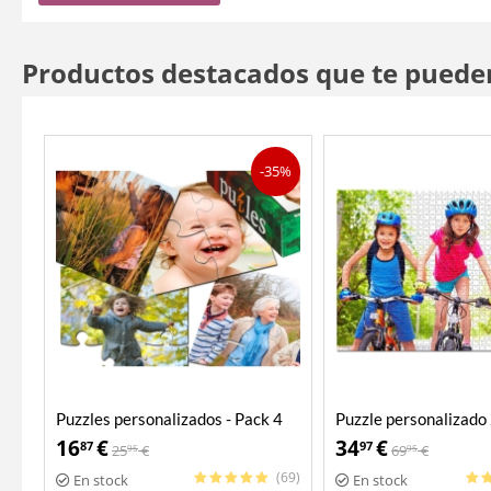
Productos destacados que te puede
-35%
Puzzles personalizados - Pack 4
Puzzle personalizado
en 1
16
€
34
€
87
97
25
€
69
€
95
95
(69)
En stock
En stock