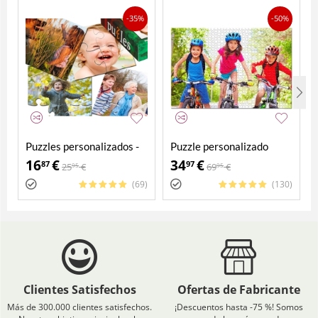
-35%
-50%
Puzzles personalizados -
Puzzle personalizado
Pack 4 en 1
2000 piezas
16
€
34
€
87
97
25
€
69
€
95
95
(69)
(130)
Clientes Satisfechos
Ofertas de Fabricante
Más de 300.000 clientes satisfechos.
¡Descuentos hasta -75 %! Somos